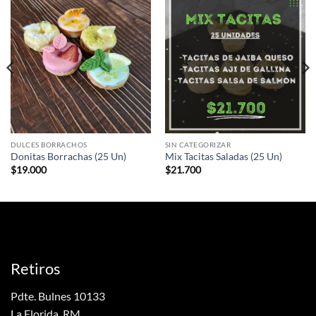
DULCES BORRACHOS
SIN CATEGORIZAR
Donitas Borrachas (25 Un)
Mix Tacitas Saladas (25 Un)
$
19.000
$
21.700
Retiros
Pdte. Bulnes 10133
La Florida, RM