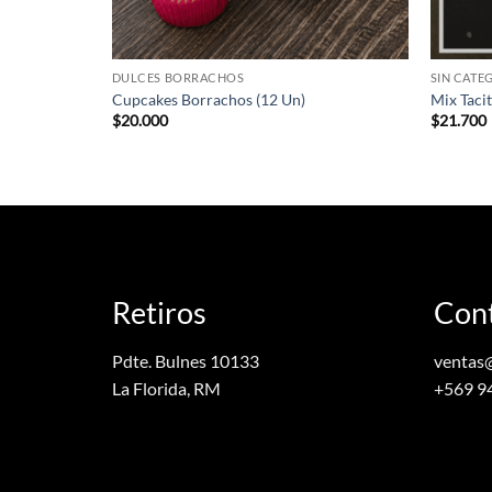
DULCES BORRACHOS
SIN CATE
Cupcakes Borrachos (12 Un)
Mix Tacit
$
20.000
$
21.700
Retiros
Con
Pdte. Bulnes 10133
ventas
La Florida, RM
+569 9