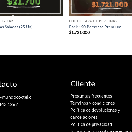
GORIZAR
COCTEL PARA 150 PERSONAS
as Saladas (25 Un)
Pack 150 Personas Premium
$
1.721.000
tacto
Cliente
Preguntas frecuentes
@mundococtel.cl
Términos y condiciones
442 1367
Política de devoluciones y
cancelaciones
Política de privacidad
Información y política de envíos