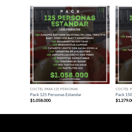
COCTEL PARA 125 PERSONAS
COCTEL P
Pack 125 Personas Estandar
Pack 150
$
1.058.000
$
1.279.