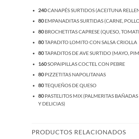
240
CANAPÉS SURTIDOS (ACEITUNA RELLE
80
EMPANADITAS SURTIDAS (CARNE, POLL
80
BROCHETITAS CAPRESE (QUESO, TOMAT
80
TAPADITO LOMITO CON SALSA CRIOLLA
80
TAPADITOS DE AVE SURTIDO (MAYO, PIM
160
SOPAIPILLAS COCTEL CON PEBRE
80
PIZZETITAS NAPOLITANAS
80
TEQUEÑOS DE QUESO
80
PASTELITOS MIX (PALMERITAS BAÑADAS 
Y DELICIAS)
PRODUCTOS RELACIONADOS