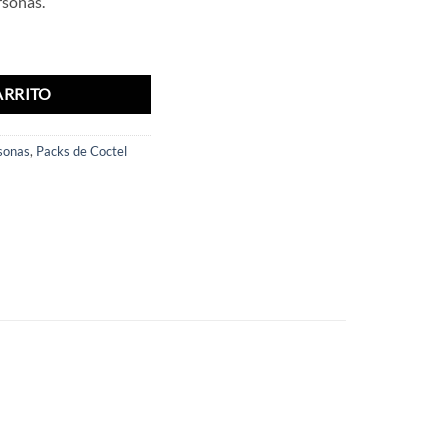
rsonas.
antidad
ARRITO
sonas
,
Packs de Coctel