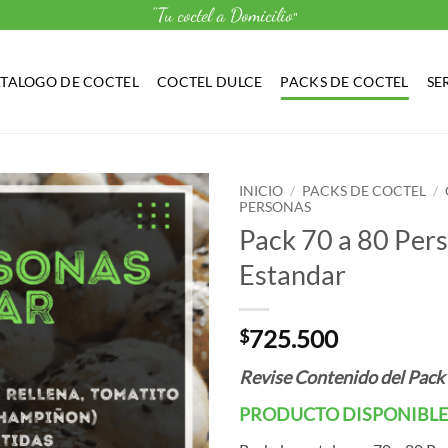
"Tu coctel a Domicilio
"
TALOGO DE COCTEL
COCTEL DULCE
PACKS DE COCTEL
SE
INICIO
/
PACKS DE COCTEL
/
PERSONAS
Pack 70 a 80 Per
Estandar
725.500
$
Revise Contenido del Pack 
PRODUCTO DISPONIBLE