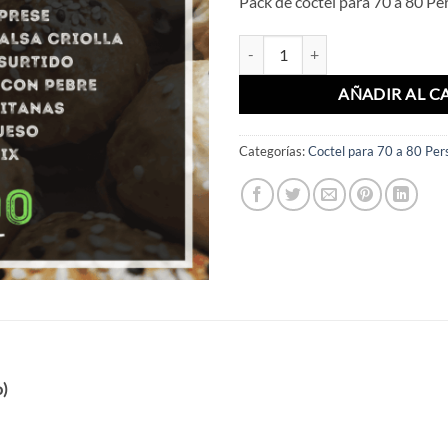
Pack de coctel para 70 a 80 Pe
Pack 70 a 80 Personas Estandar c
AÑADIR AL C
Categorías:
Coctel para 70 a 80 Per
o)