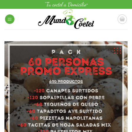
Saltar
"Tu coctel a Domicilio
"
al
contenido