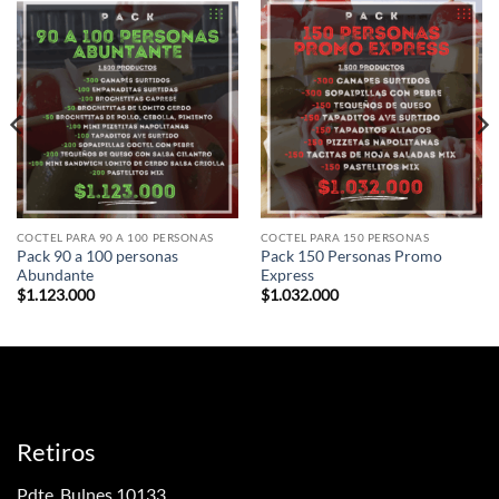
COCTEL PARA 90 A 100 PERSONAS
COCTEL PARA 150 PERSONAS
Pack 90 a 100 personas
Pack 150 Personas Promo
Abundante
Express
$
1.123.000
$
1.032.000
Retiros
Pdte. Bulnes 10133