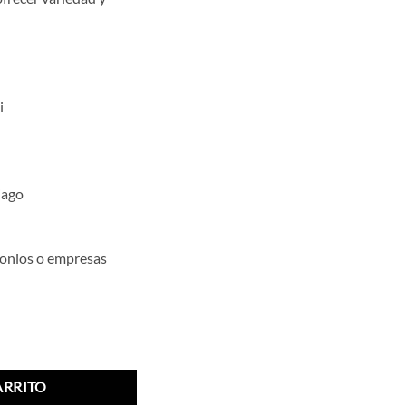
i
iago
monios o empresas
d
ARRITO