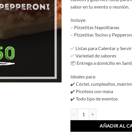
sabor en tu evento o reunión.
Incluye:
– Pizzetitas Napolitanas
– Pizzetitas Tocino y Pepperon
✅ Listas para Calentar y Servir
✅ Variedad de sabores
📦 Entrega a domicilio en Sant
Ideales para:
✔️ Cóctel, cumpleaños, matri
✔️ Picoteos con masa
✔️ Todo tipo de eventos
Mix Mini Pizzetas (20 Un) cantida
AÑADIR AL C