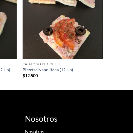
CATALOGO DE COCTEL
12 Un)
Pizzetas Napolitana (12 Un)
$
12.500
Nosotros
Nosotros