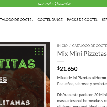
"Tu coctel a Domicilio
"
TALOGO DE COCTEL
COCTEL DULCE
PACKS DE COCTEL
SE
INICIO
/
CATALOGO DE COCTE
Mix Mini Pizzetas
21.650
$
Mix de Mini Pizzetas al Horno
Pequeñas, sabrosas y perfecta
Disfruta este pack con 20 Mini
masa artesanal, horneadas y c
clásicos y gourmet. Ideal para 