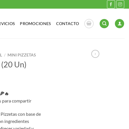
RVICIOS
PROMOCIONES
CONTACTO
L
/
MINI PIZZETAS
 (20 Un)
 🍕🔥
s para compartir
 Pizzetas con base de
on ingredientes
ofrecer variedad y