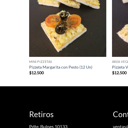
MINI PIZZETAS
ÁREA VEG
Pizzeta Margarita con Pesto (12 Un)
Pizzeta 
$
12.500
$
12.500
Retiros
Con
Pdte. Bulnes 10133
ventas