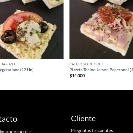
ETARIANA
CATALOGO DE COCTEL
Vegetariana (12 Un)
Pizzeta Tocino Jamon Peperonni (
$
14.000
tacto
Cliente
Preguntas frecuentes
@mundococtel.cl