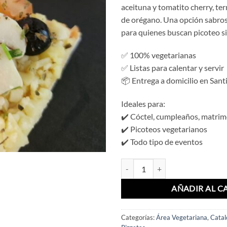
aceituna y tomatito cherry, t
de orégano. Una opción sabrosa
para quienes buscan picoteo si
✅ 100% vegetarianas
✅ Listas para calentar y servir
📦 Entrega a domicilio en Sant
Ideales para:
✔️ Cóctel, cumpleaños, matri
✔️ Picoteos vegetarianos
✔️ Todo tipo de eventos
Pizzeta Vegetariana (12 Un) canti
AÑADIR AL C
Categorías:
Área Vegetariana
,
Catal