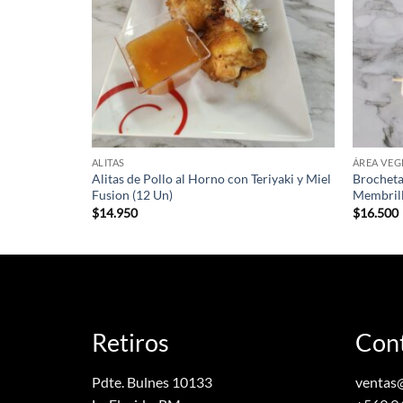
ALITAS
ÁREA VEG
tarianas (12
Alitas de Pollo al Horno con Teriyaki y Miel
Brocheta
Fusion (12 Un)
Membrill
$
14.950
$
16.500
Retiros
Con
Pdte. Bulnes 10133
ventas