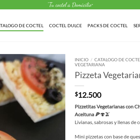
"Tu coctel a Domicilio
"
TALOGO DE COCTEL
COCTEL DULCE
PACKS DE COCTEL
SE
INICIO
/
CATALOGO DE COCTE
VEGETARIANA
Pizzeta Vegetaria
12.500
$
Pizzetitas Vegetarianas con 
Aceituna 🍕🍄🫒
Livianas, sabrosas y llenas de c
Mini pizzetas con base de que