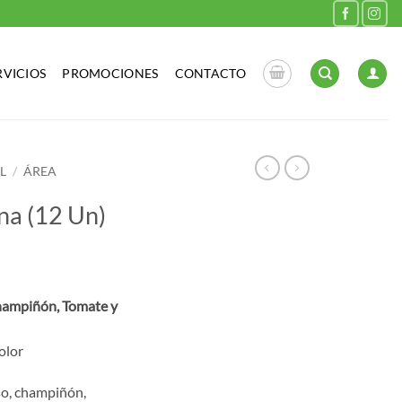
RVICIOS
PROMOCIONES
CONTACTO
L
/
ÁREA
na (12 Un)
Champiñón, Tomate y
olor
so, champiñón,