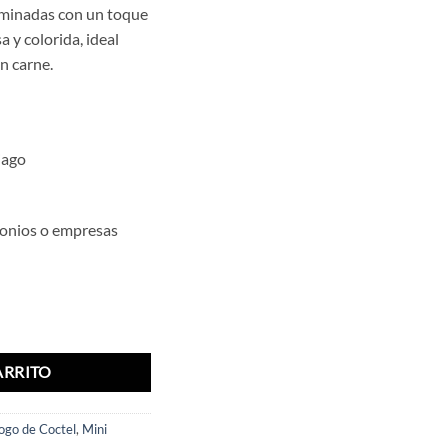
erminadas con un toque
 y colorida, ideal
n carne.
iago
monios o empresas
dad
ARRITO
ogo de Coctel
,
Mini