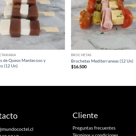
ETARIANA
BROCHETAS
s de Queso Mantecoso y
Brochetas Mediterraneas (12 Un)
o (12 Un)
$
16.500
tacto
Cliente
Preguntas frecuentes
@mundococtel.cl
Términos y condiciones